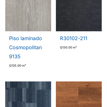
Piso laminado
R30102-211
Cosmopolitan
Q
130.00
m²
9135
Q
135.00
m²