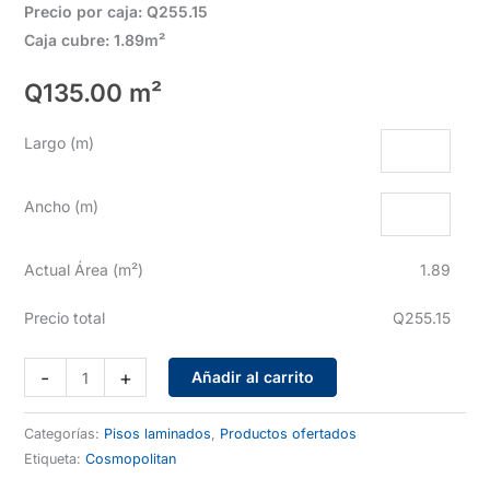
Precio por caja: Q255.15
Caja cubre: 1.89m²
Q
135.00
m²
Largo (m)
Ancho (m)
Actual Área (m²)
1.89
Precio total
Q255.15
Piso
-
+
Añadir al carrito
laminado
Cosmopolitan
Categorías:
Pisos laminados
,
Productos ofertados
9131
Etiqueta:
Cosmopolitan
cantidad