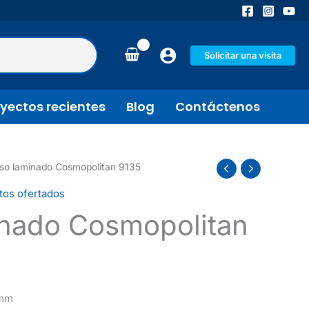
Solicitar una visita
yectos recientes
Blog
Contáctenos
iso laminado Cosmopolitan 9135
tos ofertados
inado Cosmopolitan
8mm