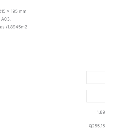
1215 x 195 mm
n AC3.
las /1.8945m2
5
1.89
Q255.15