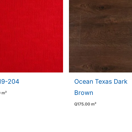
19-204
Ocean Texas Dark
Brown
0
m²
Q
175.00
m²