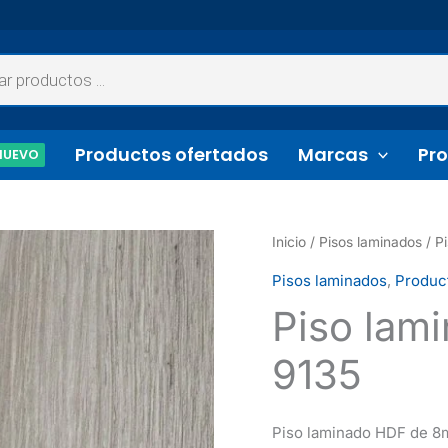
Productos ofertados
Marcas
Pro
NUEVO
Inicio
/
Pisos laminados
/ P
Pisos laminados
,
Produc
Piso lam
9135
Piso laminado HDF de 