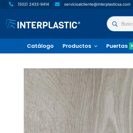
Ir
(502) 2433-9414
servicioalcliente@interplasticsa.com
al
Búsqueda
contenido
de
productos
Catálogo
Productos
Puertas