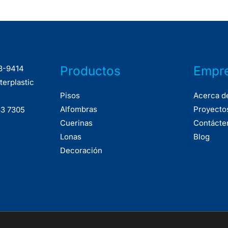
Productos
Empr
33-9414
terplastic
Pisos
Acerca d
Alfombras
Proyecto
33 7305
Cuerinas
Contácte
Lonas
Blog
Decoración