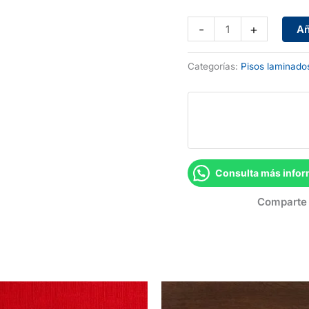
Piso
-
+
Añ
laminado
Cosmopolitan
Categorías:
Pisos laminado
9135
cantidad
Consulta más infor
Comparte 