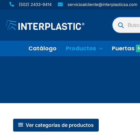
Ir
(502) 2433-9414
servicioalcliente@interplasticsa.com
al
Búsqueda
contenido
de
productos
Catálogo
Productos
Puertas
Ver categorías de productos