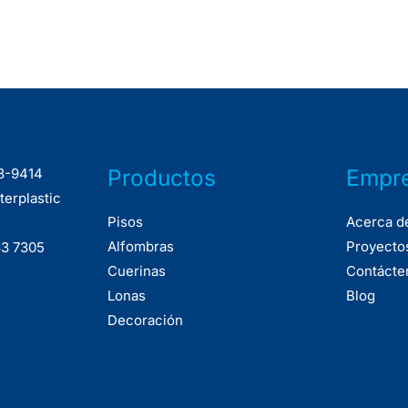
Productos
Empr
33-9414
terplastic
Pisos
Acerca d
Alfombras
Proyecto
33 7305
Cuerinas
Contácte
Lonas
Blog
Decoración