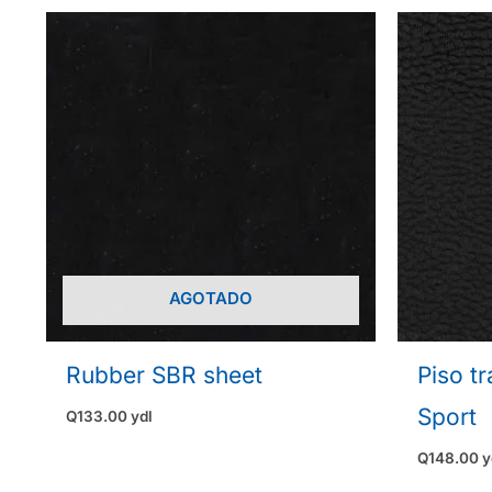
AGOTADO
Rubber SBR sheet
Piso t
Sport
Q
133.00
ydl
Q
148.00
y