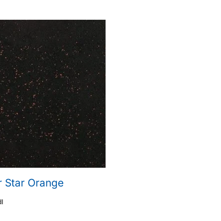
 Star Orange
dl