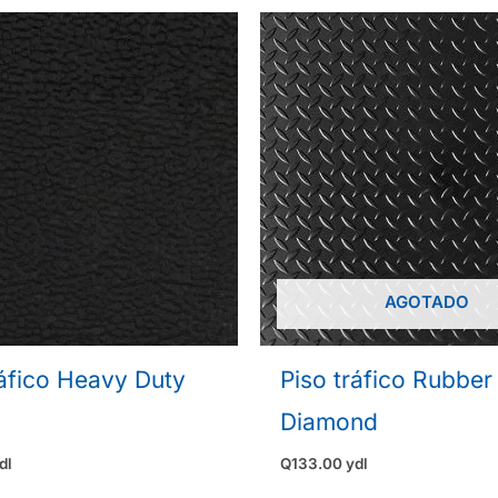
AGOTADO
ráfico Heavy Duty
Piso tráfico Rubber
Diamond
dl
Q
133.00
ydl