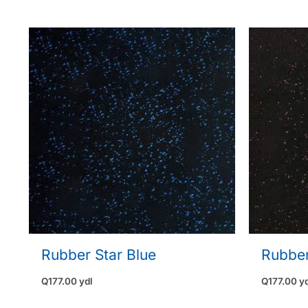
Rubber Star Blue
Rubber
Q
177.00
ydl
Q
177.00
y