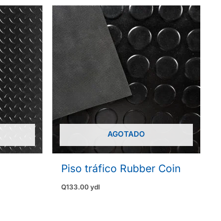
AGOTADO
Piso tráfico Rubber Coin
Q
133.00
ydl