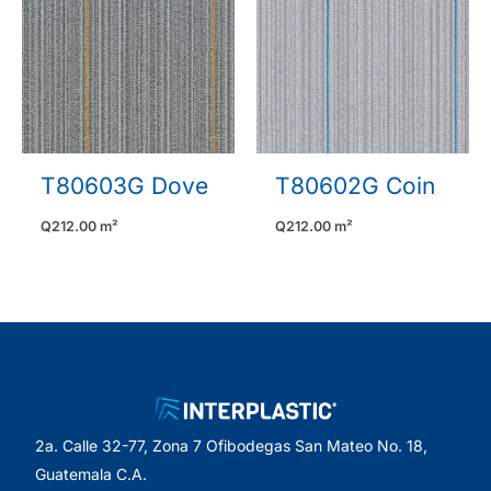
T80603G Dove
T80602G Coin
Q
212.00
m²
Q
212.00
m²
2a. Calle 32-77, Zona 7 Ofibodegas San Mateo No. 18,
Guatemala C.A.