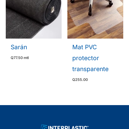
Sarán
Mat PVC
protector
Q
77.50
mtl
transparente
Q
255.00