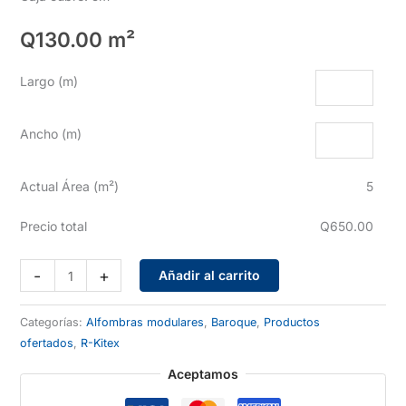
Q
130.00
m²
Largo (m)
Ancho (m)
Actual Área (m²)
5
Precio total
Q650.00
R30113-
-
+
Añadir al carrito
206
cantidad
Categorías:
Alfombras modulares
,
Baroque
,
Productos
ofertados
,
R-Kitex
Aceptamos