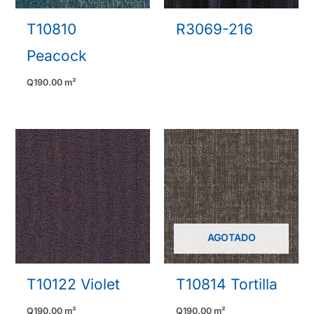
T10810
R3069-216
Peacock
Q
190.00
m²
AGOTADO
T10122 Violet
T10814 Tortilla
Q
190.00
m²
Q
190.00
m²