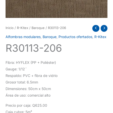
Inicio
/
R-Kitex
/
Baroque
/ R30113-206
Alfombras modulares
,
Baroque
,
Productos ofertados
,
R-Kitex
R30113-206
Fibra: HYFLEX (PP + Poliéster)
Gauge: 1/12¨
Respaldo: PVC + fibra de vidrio
Grosor total: 6.5mm
Dimensiones: 50cm x 50cm
Área de uso: comercial alto
Precio por caja: Q625.00
Caja cubre: 5m²