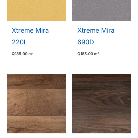
Xtreme Mira
Xtreme Mira
220L
690D
Q
185.00
m²
Q
185.00
m²