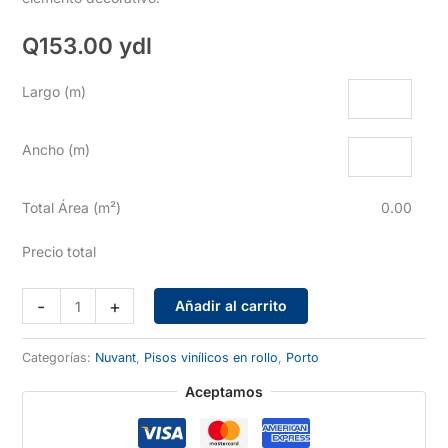
Q
153.00
ydl
Largo (m)
Ancho (m)
Total Área (m²)
0.00
Precio total
Porto
-
+
Añadir al carrito
Gris
cantidad
Categorías:
Nuvant
,
Pisos vinílicos en rollo
,
Porto
Aceptamos