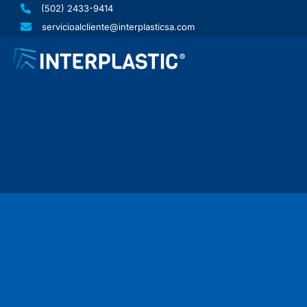
Ir
(502) 2433-9414
al
servicioalcliente@interplasticsa.com
contenido