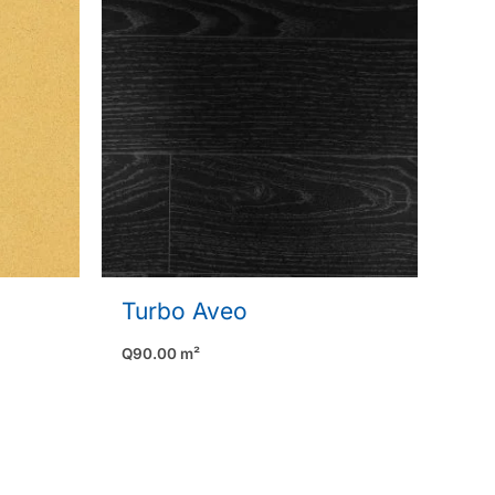
Turbo Aveo
Q
90.00
m²