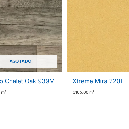
AGOTADO
to Chalet Oak 939M
Xtreme Mira 220L
0
m²
Q
185.00
m²