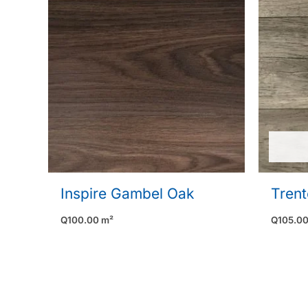
Inspire Gambel Oak
Tren
Q
100.00
m²
Q
105.0