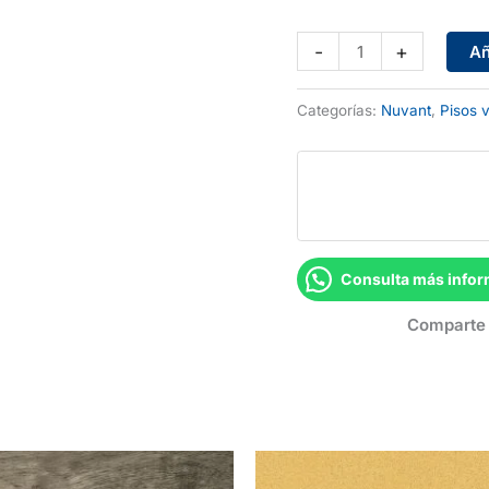
Porto
-
+
Añ
Coñac
cantidad
Categorías:
Nuvant
,
Pisos v
Consulta más infor
Comparte 