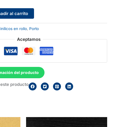
adir al carrito
inílicos en rollo
,
Porto
Aceptamos
mación del producto
este producto