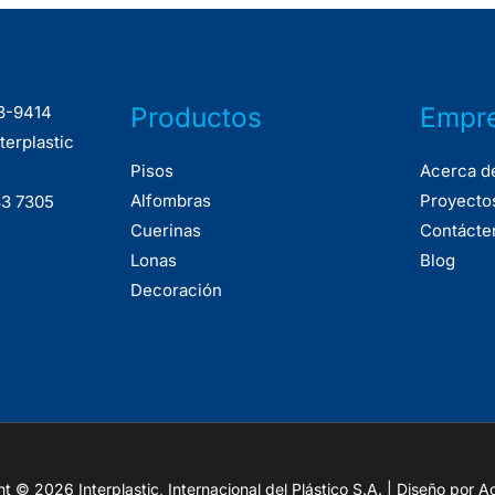
Productos
Empr
33-9414
terplastic
Pisos
Acerca d
Alfombras
Proyecto
33 7305
Cuerinas
Contácte
Lonas
Blog
Decoración
t © 2026 Interplastic, Internacional del Plástico S.A. | Diseño por 