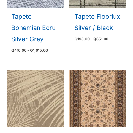
Tapete
Tapete Floorlux
Bohemian Ecru
Silver / Black
Silver Grey
Rango
Q
195.00
-
Q
351.00
de
precios:
Rango
Q
416.00
-
Q
1,615.00
desde
de
Q195.00
precios:
hasta
desde
Q351.00
Q416.00
hasta
Q1,615.00