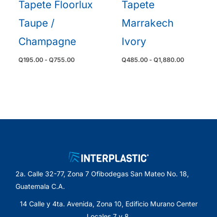
Tapete Floorlux
Tapete
Taupe /
Marrakech
Champagne
Ivory
Rango
Rango
Q
195.00
-
Q
755.00
Q
485.00
-
Q
1,880.00
de
de
precios:
precios:
desde
desde
Q195.00
Q485.00
hasta
hasta
Q755.00
Q1,880.00
2a. Calle 32-77, Zona 7 Ofibodegas San Mateo No. 18,
Guatemala C.A.
14 Calle y 4ta. Avenida, Zona 10, Edificio Murano Center
Locales 7 y 8.