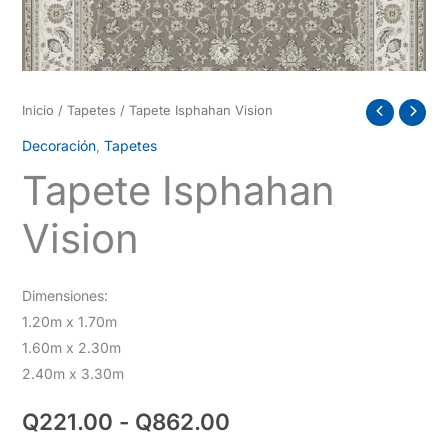
Inicio
/
Tapetes
/ Tapete Isphahan Vision
Decoración
,
Tapetes
Tapete Isphahan
Vision
Dimensiones:
1.20m x 1.70m
1.60m x 2.30m
2.40m x 3.30m
Rango
Q
221.00
-
Q
862.00