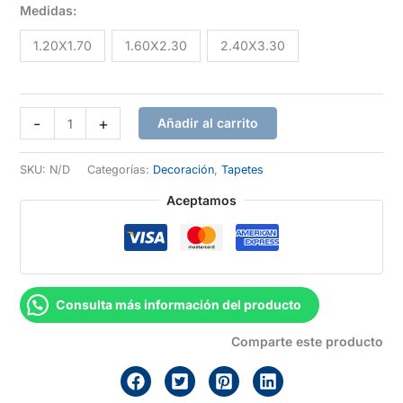
de
Medidas:
precios:
1.20X1.70
1.60X2.30
2.40X3.30
desde
Tapete
Q221.00
-
+
Añadir al carrito
Isphahan
hasta
Vision
SKU:
N/D
Categorías:
Decoración
,
Tapetes
cantidad
Q862.00
Aceptamos
Consulta más información del producto
Comparte este producto