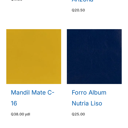
Q
20.50
Mandil Mate C-
Forro Album
16
Nutria Liso
Q
38.00
ydl
Q
25.00