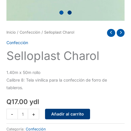
Inicio
/
Confección
/ Selloplast Charol
Confección
Selloplast Charol
1.40m x 50m rollo
Calibre 8: Tela vinílica para la confección de forro de
tableros.
Q
17.00
ydl
Selloplast
-
+
Añadir al carrito
Charol
cantidad
Categoría:
Confección