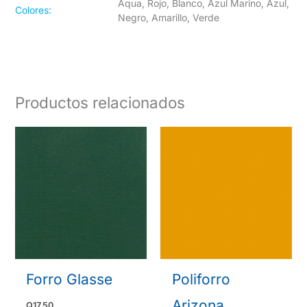
Aqua, Rojo, Blanco, Azul Marino, Azul,
Colores:
Negro, Amarillo, Verde
Productos relacionados
Forro Glasse
Poliforro
Arizona
Q
17.50