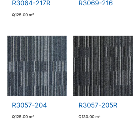
R3064-217R
R3069-216
Q
125.00
m²
R3057-204
R3057-205R
Q
125.00
m²
Q
130.00
m²