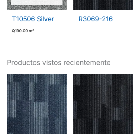
T10506 Silver
R3069-216
Q
190.00
m²
Productos vistos recientemente