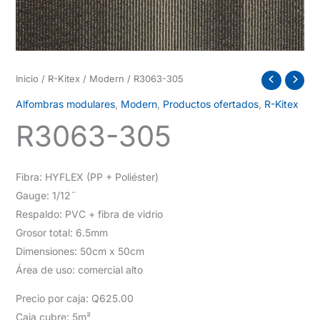
Inicio
/
R-Kitex
/
Modern
/ R3063-305
Alfombras modulares
,
Modern
,
Productos ofertados
,
R-Kitex
R3063-305
Fibra: HYFLEX (PP + Poliéster)
Gauge: 1/12¨
Respaldo: PVC + fibra de vidrio
Grosor total: 6.5mm
Dimensiones: 50cm x 50cm
Área de uso: comercial alto
Precio por caja: Q625.00
Caja cubre: 5m²