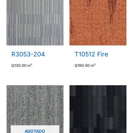
R3053-204
T10512 Fire
Q
130.00
m²
Q
190.00
m²
AGOTADO