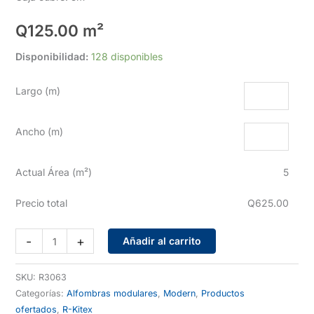
Q
125.00
m²
Disponibilidad:
128 disponibles
Largo (m)
Ancho (m)
Actual Área (m²)
5
Precio total
Q625.00
R3063-
-
+
Añadir al carrito
305
cantidad
SKU:
R3063
Categorías:
Alfombras modulares
,
Modern
,
Productos
ofertados
,
R-Kitex