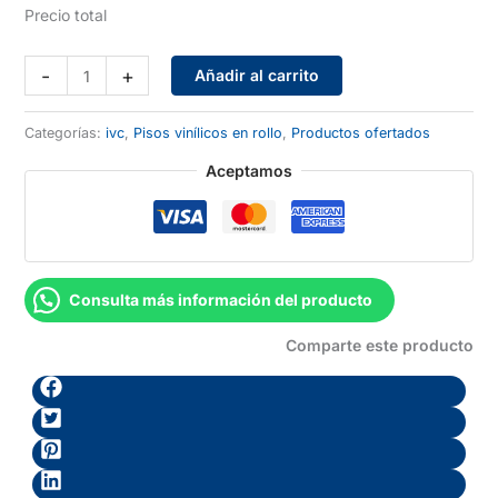
Precio total
Planet
-
+
Añadir al carrito
Marble
666
Categorías:
ivc
,
Pisos vinílicos en rollo
,
Productos ofertados
cantidad
Aceptamos
Consulta más información del producto
Comparte este producto