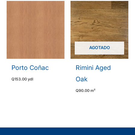
AGOTADO
Porto Coñac
Rimini Aged
Oak
Q
153.00
ydl
Q
90.00
m²