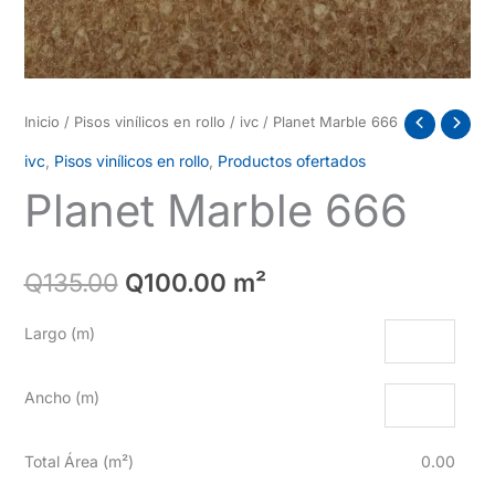
Inicio
/
Pisos vinílicos en rollo
/
ivc
/ Planet Marble 666
ivc
,
Pisos vinílicos en rollo
,
Productos ofertados
Planet Marble 666
El
El
Q
135.00
Q
100.00
m²
precio
precio
Largo (m)
original
actual
Ancho (m)
era:
es:
Q135.00.
Q100.00.
Total Área (m²)
0.00