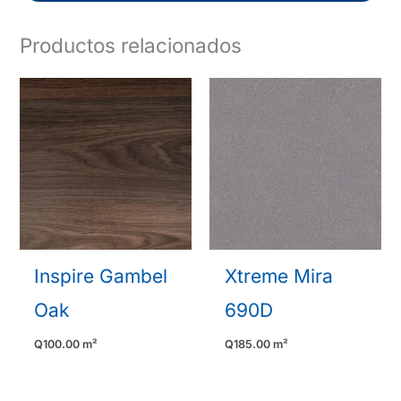
Productos relacionados
Inspire Gambel
Xtreme Mira
Oak
690D
Q
100.00
m²
Q
185.00
m²