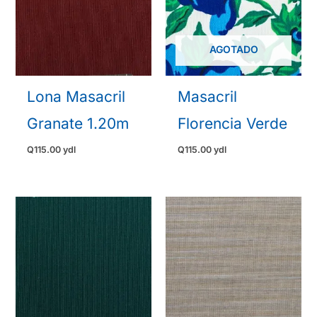
AGOTADO
Lona Masacril
Masacril
Granate 1.20m
Florencia Verde
Q
115.00
ydl
Q
115.00
ydl