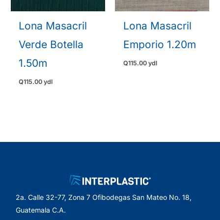
Lona Masacril
Lona Masacril
Verde Botella
Emporio 1.20m
1.50m
Q
115.00
ydl
Q
115.00
ydl
2a. Calle 32-77, Zona 7 Ofibodegas San Mateo No. 18,
Guatemala C.A.