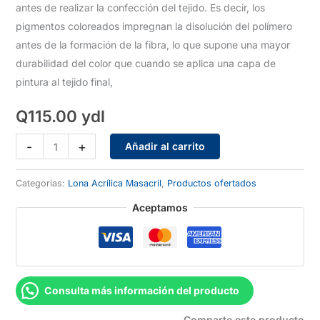
antes de realizar la confección del tejido. Es decir, los
pigmentos coloreados impregnan la disolución del polímero
antes de la formación de la fibra, lo que supone una mayor
durabilidad del color que cuando se aplica una capa de
pintura al tejido final,
Q
115.00
ydl
Lona
-
+
Añadir al carrito
Masacril
Riojo
Categorías:
Lona Acrílica Masacril
,
Productos ofertados
1.50m
Aceptamos
cantidad
Consulta más información del producto
Comparte este producto