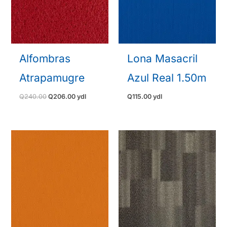
Alfombras
Lona Masacril
Atrapamugre
Azul Real 1.50m
El
El
Q
240.00
Q
206.00
ydl
Q
115.00
ydl
precio
precio
original
actual
era:
es:
Q240.00.
Q206.00.