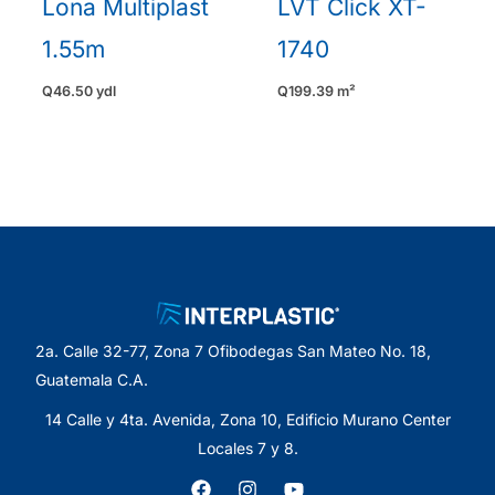
Lona Multiplast
LVT Click XT-
1.55m
1740
Q
46.50
ydl
Q
199.39
m²
2a. Calle 32-77, Zona 7 Ofibodegas San Mateo No. 18,
Guatemala C.A.
14 Calle y 4ta. Avenida, Zona 10, Edificio Murano Center
Locales 7 y 8.