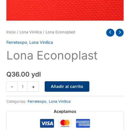
Inicio
/
Lona Vinílica
/ Lona Econoplast
Ferretexpo
,
Lona Vinílica
Lona Econoplast
Q
36.00
ydl
Lona
-
+
Añadir al carrito
Econoplast
cantidad
Categorías:
Ferretexpo
,
Lona Vinílica
Aceptamos