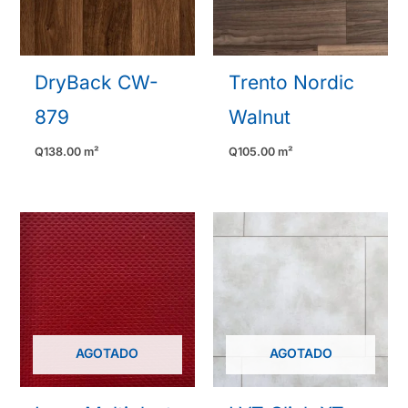
DryBack CW-
Trento Nordic
879
Walnut
Q
138.00
m²
Q
105.00
m²
AGOTADO
AGOTADO