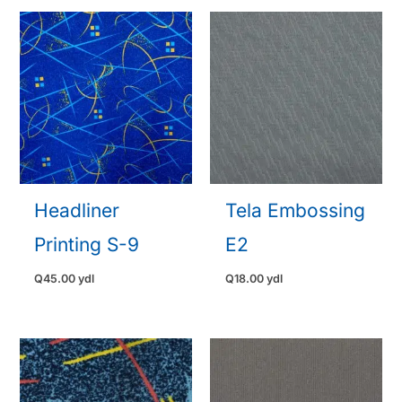
Headliner
Tela Embossing
Printing S-9
E2
Q
45.00
ydl
Q
18.00
ydl