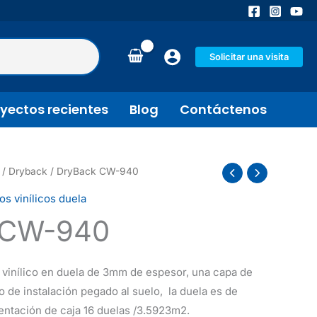
Solicitar una visita
yectos recientes
Blog
Contáctenos
/
Dryback
/ DryBack CW-940
os vinílicos duela
 CW-940
 vinílico en duela de 3mm de espesor, una capa de
 de instalación pegado al suelo, la duela es de
entación de caja 16 duelas /3.5923m2.