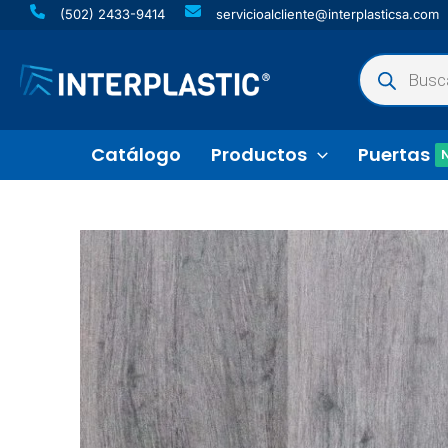
Ir
(502) 2433-9414
servicioalcliente@interplasticsa.com
al
Búsqueda
contenido
de
productos
Catálogo
Productos
Puertas