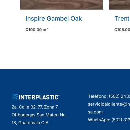
Inspire Gambel Oak
Trent
Q
100.00
m²
Q
105.0
Teléfono: (502) 24
servicioalcliente@in
2a. Calle 32-77, Zona 7
sa.com
Ofibodegas San Mateo No.
WhatsApp: (502) 31
18, Guatemala C.A.