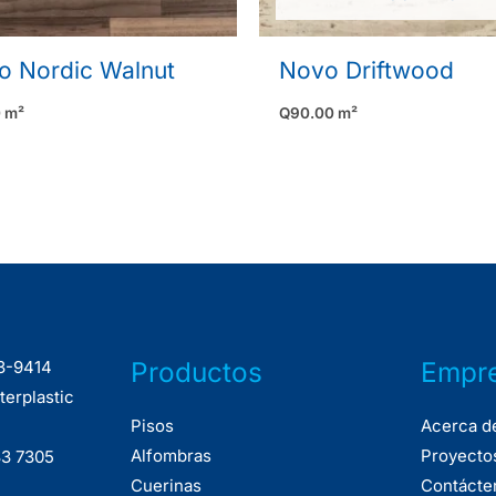
o Nordic Walnut
Novo Driftwood
0
m²
Q
90.00
m²
Productos
Empr
33-9414
terplastic
Pisos
Acerca d
Alfombras
Proyecto
33 7305
Cuerinas
Contácte