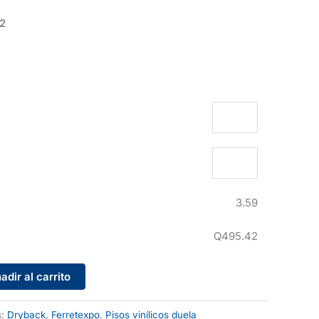
42
3.59
Q495.42
adir al carrito
s:
Dryback
,
Ferretexpo
,
Pisos vinílicos duela