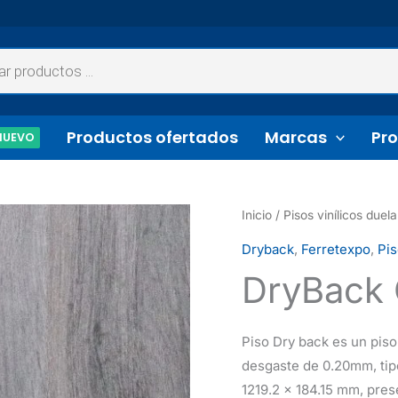
Productos ofertados
Marcas
Pro
NUEVO
Inicio
/
Pisos vinílicos duela
Dryback
,
Ferretexpo
,
Pis
DryBack
Piso Dry back es un piso
desgaste de 0.20mm, tipo
1219.2 x 184.15 mm, pres