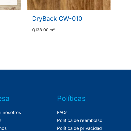
DryBack CW-010
Q
138.00
m²
esa
Políticas
e nosotros
FAQs
s
Politica de reembolso
nos
Política de privacidad