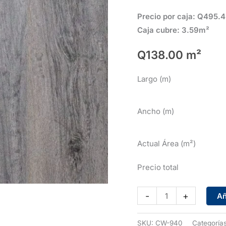
Precio por caja: Q495.
Caja cubre: 3.59m²
Q
138.00
m²
Largo (m)
Ancho (m)
Actual Área (m²)
Precio total
DryBack
-
+
Añ
CW-
940
SKU:
CW-940
Categoría