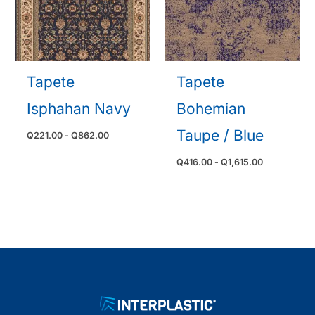
Tapete
Tapete
Isphahan Navy
Bohemian
Taupe / Blue
Rango
Q
221.00
-
Q
862.00
de
precios:
Rango
Q
416.00
-
Q
1,615.00
desde
de
Q221.00
precios:
hasta
desde
Q862.00
Q416.00
hasta
Q1,615.00