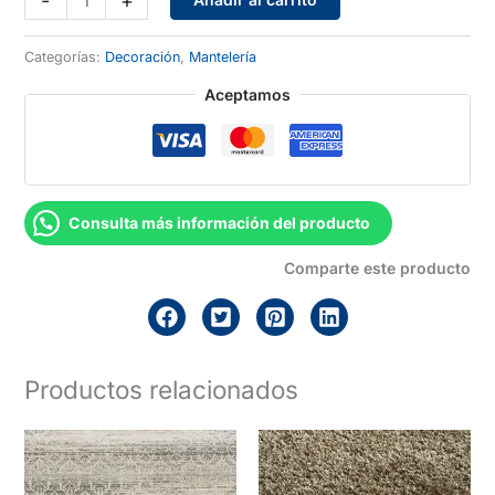
-
+
Elegance
cantidad
Categorías:
Decoración
,
Mantelería
Aceptamos
Consulta más información del producto
Comparte este producto
Productos relacionados