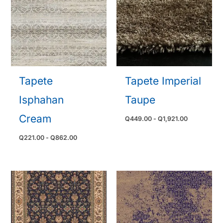
Tapete
Tapete Imperial
Isphahan
Taupe
Cream
Rango
Q
449.00
-
Q
1,921.00
de
precios:
Rango
Q
221.00
-
Q
862.00
desde
de
Q449.00
precios:
hasta
desde
Q1,921.00
Q221.00
hasta
Q862.00