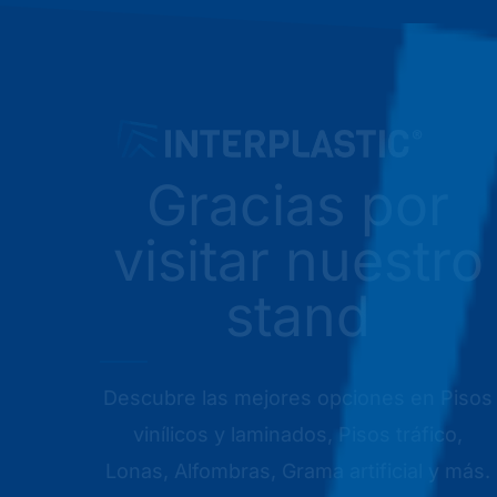
Ir
al
contenido
Gracias por
visitar nuestro
stand
Descubre las mejores opciones en Pisos
vinílicos y laminados, Pisos tráfico,
Lonas, Alfombras, Grama artificial y más.